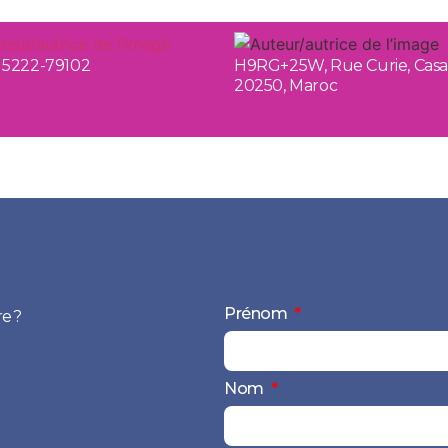
 5222-79102
H9RG+25W, Rue Curie, Cas
20250, Maroc
Prénom
e ?
Nom