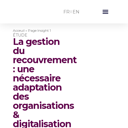
FR
EN
Nos secteurs d’activité
Acceuil
»
Page Insight 1
ÉTUDE
La gestion
du
recouvrement
: une
nécessaire
adaptation
des
organisations
&
digitalisation